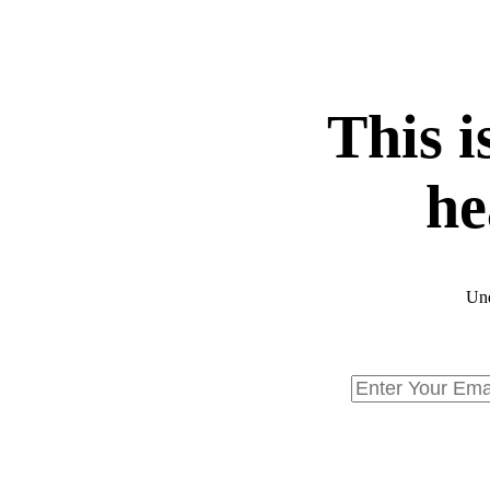
This i
he
Und