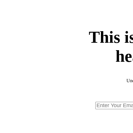
This i
he
Und